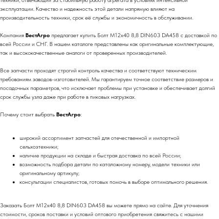
техники, отвечающий за стабильную работу агрегата в условиях интенсивной
эксплуатации. Качество и надежность этой детали напрямую влияют на
производительность техники, срок её службы и экономичность в обслуживании.
Компания
ВестАгро
предлагает купить Болт М12х40 8,8 DIN603 DA458 с доставкой по
всей России и СНГ. В нашем каталоге представлены как оригинальные комплектующие,
так и высококачественные аналоги от проверенных производителей.
Все запчасти проходят строгий контроль качества и соответствуют техническим
требованиям заводов-изготовителей. Мы гарантируем точное соответствие размеров и
посадочных параметров, что исключает проблемы при установке и обеспечивает долгий
срок службы узла даже при работе в пиковых нагрузках.
Почему стоит выбрать
ВестАгро
:
широкий ассортимент запчастей для отечественной и импортной
сельхозтехники;
наличие продукции на складе и быстрая доставка по всей России;
возможность подбора детали по каталожному номеру, модели техники или
оригинальному артикулу;
консультации специалистов, готовых помочь в выборе оптимального решения.
Заказать Болт М12х40 8,8 DIN603 DA458 вы можете прямо на сайте. Для уточнения
стоимости, сроков поставки и условий оптового приобретения свяжитесь с нашими