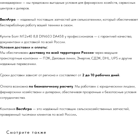
менеджерами — мы предложим выгодные условия для фермерских хозяйств, сервисных
центров и дилеров.
ВестАгро
— надежный поставщик запчастей для сельхозтехники, который обеспечивает
бесперебойную работу вашей техники в сезон.
Купите Болт М12х40 8,8 DIN603 DA458 у профессионалов — с гарантией качества,
документами и доставкой по всей России.
Условия доставки и оплаты:
Мы обеспечиваем
доставку по всей территории России
через ведущие
транспортные компании — ПЭК, Деловые линии, Энергия, СДЭК, DHL, UPS и другие
надежные перевозчики.
Сроки доставки зависят от региона и составляют от
2 до 10 рабочих дней
.
Оплата возможна
по безналичному расчету
. Мы работаем с юридическими лицами,
фермерскими хозяйствами и дилерами, обеспечивая прозрачные и безопасные условия
сотрудничества.
Компания
ВестАгро
— это надёжный поставщик сельскохозяйственных запчастей,
проверенный тысячами клиентов по всей России
.
Смотрите также