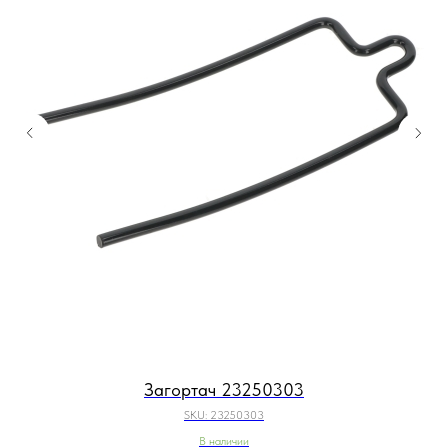
Загортач 23250303
SKU:
23250303
В наличии