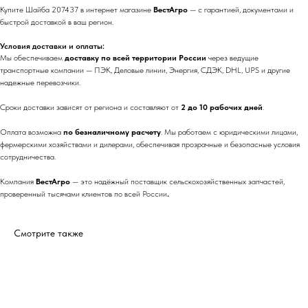
Купите Шайба 207437 в интернет магазине
ВестАгро
— с гарантией, документами и
быстрой доставкой в ваш регион.
Условия доставки и оплаты:
Мы обеспечиваем
доставку по всей территории России
через ведущие
транспортные компании — ПЭК, Деловые линии, Энергия, СДЭК, DHL, UPS и другие
надежные перевозчики.
Сроки доставки зависят от региона и составляют от
2 до 10 рабочих дней
.
Оплата возможна
по безналичному расчету
. Мы работаем с юридическими лицами,
фермерскими хозяйствами и дилерами, обеспечивая прозрачные и безопасные условия
сотрудничества.
Компания
ВестАгро
— это надёжный поставщик сельскохозяйственных запчастей,
проверенный тысячами клиентов по всей России
.
Смотрите также