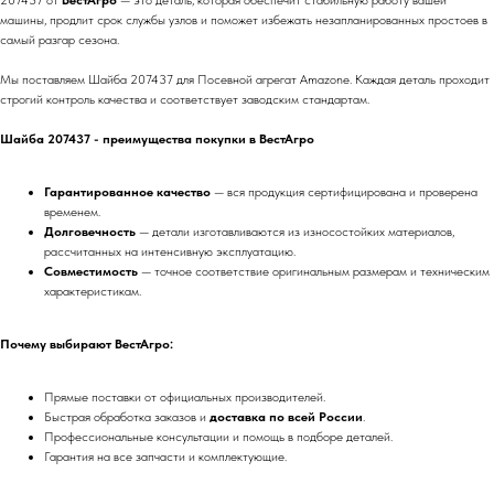
207437 от
ВестАгро
— это деталь, которая обеспечит стабильную работу вашей
машины, продлит срок службы узлов и поможет избежать незапланированных простоев в
самый разгар сезона.
Мы поставляем Шайба 207437 для Посевной агрегат Amazone. Каждая деталь проходит
строгий контроль качества и соответствует заводским стандартам.
Шайба 207437 - преимущества покупки в ВестАгро
Гарантированное качество
— вся продукция сертифицирована и проверена
временем.
Долговечность
— детали изготавливаются из износостойких материалов,
рассчитанных на интенсивную эксплуатацию.
Совместимость
— точное соответствие оригинальным размерам и техническим
характеристикам.
Почему выбирают ВестАгро:
Прямые поставки от официальных производителей.
Быстрая обработка заказов и
доставка по всей России
.
Профессиональные консультации и помощь в подборе деталей.
Гарантия на все запчасти и комплектующие.