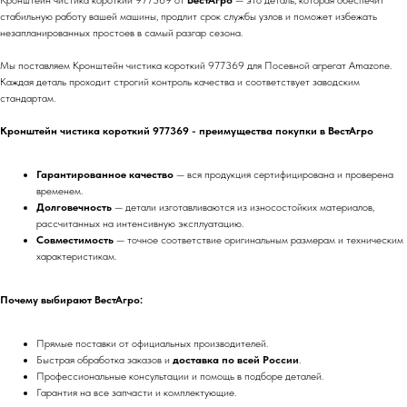
Кронштейн чистика короткий 977369 от
ВестАгро
— это деталь, которая обеспечит
стабильную работу вашей машины, продлит срок службы узлов и поможет избежать
незапланированных простоев в самый разгар сезона.
Мы поставляем Кронштейн чистика короткий 977369 для Посевной агрегат Amazone.
Каждая деталь проходит строгий контроль качества и соответствует заводским
стандартам.
Кронштейн чистика короткий 977369 - преимущества покупки в ВестАгро
Гарантированное качество
— вся продукция сертифицирована и проверена
временем.
Долговечность
— детали изготавливаются из износостойких материалов,
рассчитанных на интенсивную эксплуатацию.
Совместимость
— точное соответствие оригинальным размерам и техническим
характеристикам.
Почему выбирают ВестАгро:
Прямые поставки от официальных производителей.
Быстрая обработка заказов и
доставка по всей России
.
Профессиональные консультации и помощь в подборе деталей.
Гарантия на все запчасти и комплектующие.