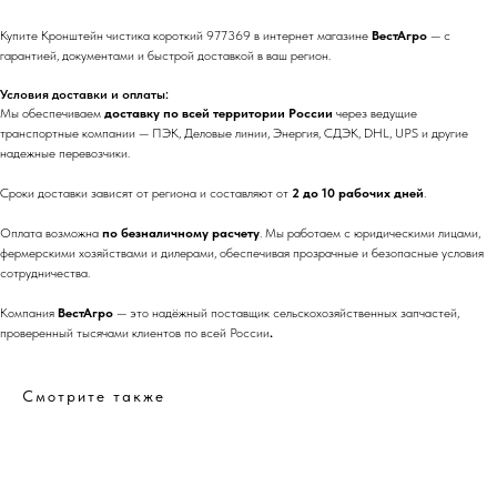
Купите Кронштейн чистика короткий 977369 в интернет магазине
ВестАгро
— с
гарантией, документами и быстрой доставкой в ваш регион.
Условия доставки и оплаты:
Мы обеспечиваем
доставку по всей территории России
через ведущие
транспортные компании — ПЭК, Деловые линии, Энергия, СДЭК, DHL, UPS и другие
надежные перевозчики.
Сроки доставки зависят от региона и составляют от
2 до 10 рабочих дней
.
Оплата возможна
по безналичному расчету
. Мы работаем с юридическими лицами,
фермерскими хозяйствами и дилерами, обеспечивая прозрачные и безопасные условия
сотрудничества.
Компания
ВестАгро
— это надёжный поставщик сельскохозяйственных запчастей,
проверенный тысячами клиентов по всей России
.
Смотрите также