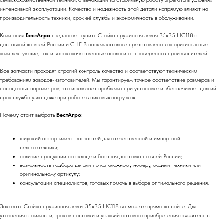
сельскохозяйственной техники, отвечающий за стабильную работу агрегата в условиях
интенсивной эксплуатации. Качество и надежность этой детали напрямую влияют на
производительность техники, срок её службы и экономичность в обслуживании.
Компания
ВестАгро
предлагает купить Стойка пружинная левая 35х35 HC118 с
доставкой по всей России и СНГ. В нашем каталоге представлены как оригинальные
комплектующие, так и высококачественные аналоги от проверенных производителей.
Все запчасти проходят строгий контроль качества и соответствуют техническим
требованиям заводов-изготовителей. Мы гарантируем точное соответствие размеров и
посадочных параметров, что исключает проблемы при установке и обеспечивает долгий
срок службы узла даже при работе в пиковых нагрузках.
Почему стоит выбрать
ВестАгро
:
широкий ассортимент запчастей для отечественной и импортной
сельхозтехники;
наличие продукции на складе и быстрая доставка по всей России;
возможность подбора детали по каталожному номеру, модели техники или
оригинальному артикулу;
консультации специалистов, готовых помочь в выборе оптимального решения.
Заказать Стойка пружинная левая 35х35 HC118 вы можете прямо на сайте. Для
уточнения стоимости, сроков поставки и условий оптового приобретения свяжитесь с