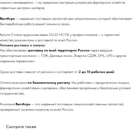
нашими менеджерами — мы предложим выгодные условия для фермерских хозяйств,
сервисных центров и дилеров.
ВестАгро
— надежный поставщик запчастей для сельхозтехники, который обеспечивает
бесперебойную работу вашей техники в сезон.
Купите Стойка пружинная левая 35х35 HC118 у профессионалов — с гарантией
качества, документами и доставкой по всей России.
Условия доставки и оплаты:
Мы обеспечиваем
доставку по всей территории России
через ведущие
транспортные компании — ПЭК, Деловые линии, Энергия, СДЭК, DHL, UPS и другие
надежные перевозчики.
Сроки доставки зависят от региона и составляют от
2 до 10 рабочих дней
.
Оплата возможна
по безналичному расчету
. Мы работаем с юридическими лицами,
фермерскими хозяйствами и дилерами, обеспечивая прозрачные и безопасные условия
сотрудничества.
Компания
ВестАгро
— это надёжный поставщик сельскохозяйственных запчастей,
проверенный тысячами клиентов по всей России
.
Смотрите также