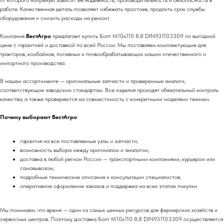
от которого напрямую зависит её надежность, производительность и безопасность в
работе. Качественная деталь позволяет избежать простоев, продлить срок службы
оборудования и снизить расходы на ремонт.
Компания
ВестАгро
предлагает купить Болт М10х110 8.8 DIN931103309 по выгодной
цене с гарантией и доставкой по всей России. Мы поставляем комплектующие для
тракторов, комбайнов, посевных и почвообрабатывающих машин отечественного и
импортного производства.
В нашем ассортименте — оригинальные запчасти и проверенные аналоги,
соответствующие заводским стандартам. Все изделия проходят обязательный контроль
качества, а также проверяются на совместимость с конкретными моделями техники.
Почему выбирают ВестАгро
:
гарантия на все поставляемые узлы и запчасти;
возможность выбора между оригиналом и аналогом;
доставка в любой регион России — транспортными компаниями, курьером или
самовывозом;
подробные технические описания и консультации специалистов;
оперативное оформление заказов и поддержка на всех этапах покупки.
Мы понимаем, что время — один из самых ценных ресурсов для фермерских хозяйств и
сервисных центров. Поэтому доставка Болт М10х110 8.8 DIN931103309 осуществляется