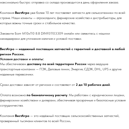
максимально быстро: отправка со склада производится в день оформления заказа.
Компания
ВестАгро
уже более 10 лет поставляет запчасти для сельхозтехники по всей
стране. Наши клиенты — агрохолдинги, фермерские хозяйства и дистрибьюторы, для
которых важны точные сроки и стабильное качество.
Закажите Болт М10х110 8.8 DIN931103309 онлайн или свяжитесь с нашими
менеджерами для уточнения наличия и условий поставки.
ВестАгро — надежный поставщик запчастей с гарантией и доставкой в любой
регион России.
Условия доставки и оплаты:
Мы обеспечиваем
доставку по всей территории России
через ведущие
транспортные компании — ПЭК, Деловые линии, Энергия, СДЭК, DHL, UPS и другие
надежные перевозчики.
Сроки доставки зависят от региона и составляют от
2 до 10 рабочих дней
.
Оплата возможна
по безналичному расчету
. Мы работаем с юридическими лицами,
фермерскими хозяйствами и дилерами, обеспечивая прозрачные и безопасные условия
сотрудничества.
Компания
ВестАгро
— это надёжный поставщик сельскохозяйственных запчастей,
проверенный тысячами клиентов по всей России
.