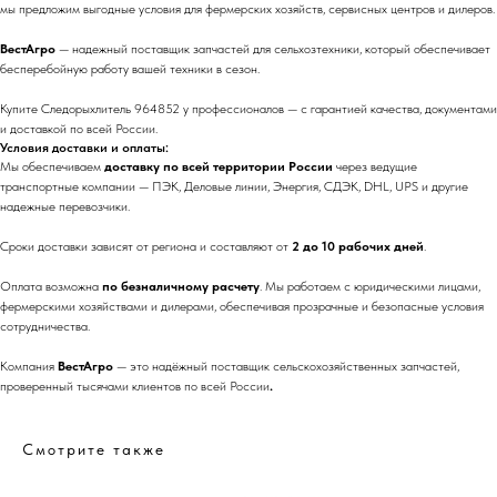
мы предложим выгодные условия для фермерских хозяйств, сервисных центров и дилеров.
ВестАгро
— надежный поставщик запчастей для сельхозтехники, который обеспечивает
бесперебойную работу вашей техники в сезон.
Купите Следорыхлитель 964852 у профессионалов — с гарантией качества, документами
и доставкой по всей России.
Условия доставки и оплаты:
Мы обеспечиваем
доставку по всей территории России
через ведущие
транспортные компании — ПЭК, Деловые линии, Энергия, СДЭК, DHL, UPS и другие
надежные перевозчики.
Сроки доставки зависят от региона и составляют от
2 до 10 рабочих дней
.
Оплата возможна
по безналичному расчету
. Мы работаем с юридическими лицами,
фермерскими хозяйствами и дилерами, обеспечивая прозрачные и безопасные условия
сотрудничества.
Компания
ВестАгро
— это надёжный поставщик сельскохозяйственных запчастей,
проверенный тысячами клиентов по всей России
.
Смотрите также