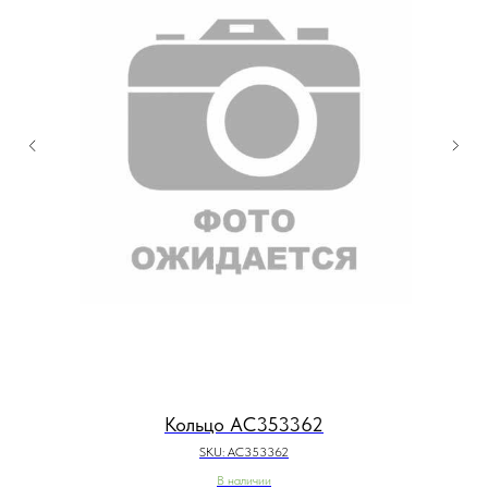
Кольцо AC353362
SKU:
AC353362
В наличии