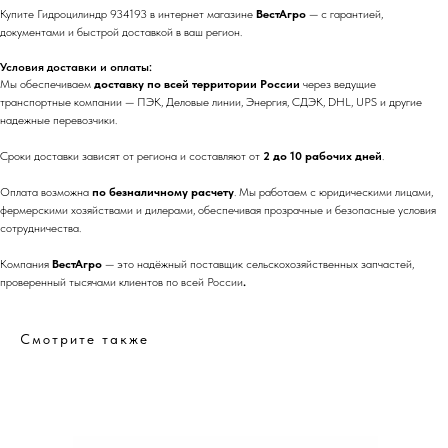
Купите Гидроцилиндр 934193 в интернет магазине
ВестАгро
— с гарантией,
документами и быстрой доставкой в ваш регион.
Условия доставки и оплаты:
Мы обеспечиваем
доставку по всей территории России
через ведущие
транспортные компании — ПЭК, Деловые линии, Энергия, СДЭК, DHL, UPS и другие
надежные перевозчики.
Сроки доставки зависят от региона и составляют от
2 до 10 рабочих дней
.
Оплата возможна
по безналичному расчету
. Мы работаем с юридическими лицами,
фермерскими хозяйствами и дилерами, обеспечивая прозрачные и безопасные условия
сотрудничества.
Компания
ВестАгро
— это надёжный поставщик сельскохозяйственных запчастей,
проверенный тысячами клиентов по всей России
.
Смотрите также