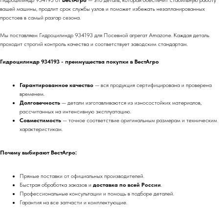
Гидроцилиндр 934193 от
ВестАгро
— это деталь, которая обеспечит стабильную работу
вашей машины, продлит срок службы узлов и поможет избежать незапланированных
простоев в самый разгар сезона.
Мы поставляем Гидроцилиндр 934193 для Посевной агрегат Amazone. Каждая деталь
проходит строгий контроль качества и соответствует заводским стандартам.
Гидроцилиндр 934193 - преимущества покупки в ВестАгро
Гарантированное качество
— вся продукция сертифицирована и проверена
временем.
Долговечность
— детали изготавливаются из износостойких материалов,
рассчитанных на интенсивную эксплуатацию.
Совместимость
— точное соответствие оригинальным размерам и техническим
характеристикам.
Почему выбирают ВестАгро:
Прямые поставки от официальных производителей.
Быстрая обработка заказов и
доставка по всей России
.
Профессиональные консультации и помощь в подборе деталей.
Гарантия на все запчасти и комплектующие.