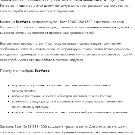
отвечающий за стабильную работу агрегата в условиях интенсивной эксплуатации.
Качество и надежность этой детали напрямую влияют на производительность техники,
срок её службы и экономичность в обслуживании.
Компания
ВестАгро
предлагает купить Болт 10х83 3884300 с доставкой по всей
России и СНГ. В нашем каталоге представлены как оригинальные комплектующие, так и
высококачественные аналоги от проверенных производителей.
Все запчасти проходят строгий контроль качества и соответствуют техническим
требованиям заводов-изготовителей. Мы гарантируем точное соответствие размеров и
посадочных параметров, что исключает проблемы при установке и обеспечивает долгий
срок службы узла даже при работе в пиковых нагрузках.
Почему стоит выбрать
ВестАгро
:
широкий ассортимент запчастей для отечественной и импортной
сельхозтехники;
наличие продукции на складе и быстрая доставка по всей России;
возможность подбора детали по каталожному номеру, модели техники или
оригинальному артикулу;
консультации специалистов, готовых помочь в выборе оптимального решения.
Заказать Болт 10х83 3884300 вы можете прямо на сайте. Для уточнения стоимости,
сроков поставки и условий оптового приобретения свяжитесь с нашими менеджерами —