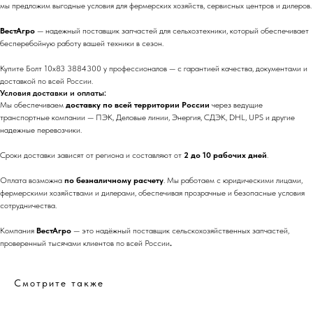
мы предложим выгодные условия для фермерских хозяйств, сервисных центров и дилеров.
ВестАгро
— надежный поставщик запчастей для сельхозтехники, который обеспечивает
бесперебойную работу вашей техники в сезон.
Купите Болт 10х83 3884300 у профессионалов — с гарантией качества, документами и
доставкой по всей России.
Условия доставки и оплаты:
Мы обеспечиваем
доставку по всей территории России
через ведущие
транспортные компании — ПЭК, Деловые линии, Энергия, СДЭК, DHL, UPS и другие
надежные перевозчики.
Сроки доставки зависят от региона и составляют от
2 до 10 рабочих дней
.
Оплата возможна
по безналичному расчету
. Мы работаем с юридическими лицами,
фермерскими хозяйствами и дилерами, обеспечивая прозрачные и безопасные условия
сотрудничества.
Компания
ВестАгро
— это надёжный поставщик сельскохозяйственных запчастей,
проверенный тысячами клиентов по всей России
.
Смотрите также