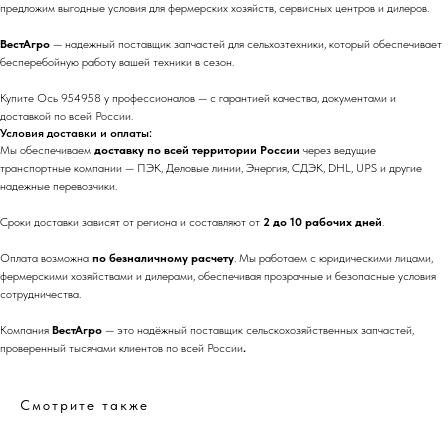
предложим выгодные условия для фермерских хозяйств, сервисных центров и дилеров.
ВестАгро
— надежный поставщик запчастей для сельхозтехники, который обеспечивает
бесперебойную работу вашей техники в сезон.
Купите Ось 954958 у профессионалов — с гарантией качества, документами и
доставкой по всей России.
Условия доставки и оплаты:
Мы обеспечиваем
доставку по всей территории России
через ведущие
транспортные компании — ПЭК, Деловые линии, Энергия, СДЭК, DHL, UPS и другие
надежные перевозчики.
Сроки доставки зависят от региона и составляют от
2 до 10 рабочих дней
.
Оплата возможна
по безналичному расчету
. Мы работаем с юридическими лицами,
фермерскими хозяйствами и дилерами, обеспечивая прозрачные и безопасные условия
сотрудничества.
Компания
ВестАгро
— это надёжный поставщик сельскохозяйственных запчастей,
проверенный тысячами клиентов по всей России
.
Смотрите также