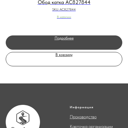
Обод катка AC827844
SKU:
AC827844
В наличии
Подробнее
В корзину
Информация
Производство
Карточка организации