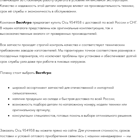
отвечающий за стабильную работу агрегата в условиях интенсивной эксплуатации.
Качество и надежность этой детали напрямую влияют на производительность техники,
срок её службы и экономичность в обслуживании.
Компания
ВестАгро
предлагает купить Ось 954958 с доставкой по всей России и СНГ.
В нашем каталоге представлены как оригинальные комплектующие, так и
высококачественные аналоги от проверенных производителей.
Все запчасти проходят строгий контроль качества и соответствуют техническим
требованиям заводов-изготовителей. Мы гарантируем точное соответствие размеров и
посадочных параметров, что исключает проблемы при установке и обеспечивает долгий
срок службы узла даже при работе в пиковых нагрузках.
Почему стоит выбрать
ВестАгро
:
широкий ассортимент запчастей для отечественной и импортной
сельхозтехники;
наличие продукции на складе и быстрая доставка по всей России;
возможность подбора детали по каталожному номеру, модели техники или
оригинальному артикулу;
консультации специалистов, готовых помочь в выборе оптимального решения.
Заказать Ось 954958 вы можете прямо на сайте. Для уточнения стоимости, сроков
поставки и условий оптового приобретения свяжитесь с нашими менеджерами — мы