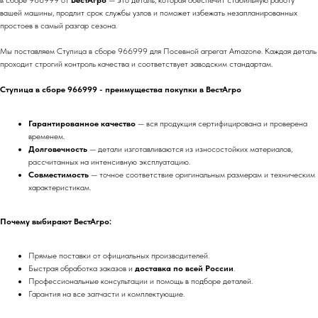
в сборе 966999 от
ВестАгро
— это деталь, которая обеспечит стабильную работу
вашей машины, продлит срок службы узлов и поможет избежать незапланированных
простоев в самый разгар сезона.
Мы поставляем Ступица в сборе 966999 для Посевной агрегат Amazone. Каждая деталь
проходит строгий контроль качества и соответствует заводским стандартам.
Ступица в сборе 966999 - преимущества покупки в ВестАгро
Гарантированное качество
— вся продукция сертифицирована и проверена
временем.
Долговечность
— детали изготавливаются из износостойких материалов,
рассчитанных на интенсивную эксплуатацию.
Совместимость
— точное соответствие оригинальным размерам и техническим
характеристикам.
Почему выбирают ВестАгро:
Прямые поставки от официальных производителей.
Быстрая обработка заказов и
доставка по всей России
.
Профессиональные консультации и помощь в подборе деталей.
Гарантия на все запчасти и комплектующие.