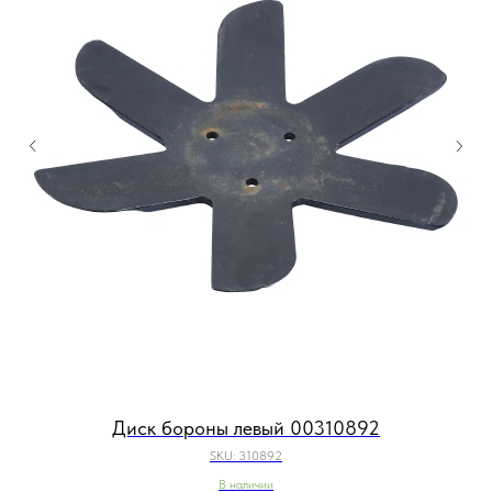
Диск бороны левый 00310892
SKU:
310892
В наличии