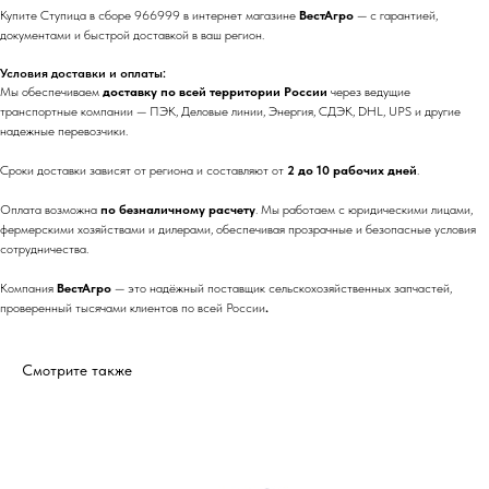
Купите Ступица в сборе 966999 в интернет магазине
ВестАгро
— с гарантией,
документами и быстрой доставкой в ваш регион.
Условия доставки и оплаты:
Мы обеспечиваем
доставку по всей территории России
через ведущие
транспортные компании — ПЭК, Деловые линии, Энергия, СДЭК, DHL, UPS и другие
надежные перевозчики.
Сроки доставки зависят от региона и составляют от
2 до 10 рабочих дней
.
Оплата возможна
по безналичному расчету
. Мы работаем с юридическими лицами,
фермерскими хозяйствами и дилерами, обеспечивая прозрачные и безопасные условия
сотрудничества.
Компания
ВестАгро
— это надёжный поставщик сельскохозяйственных запчастей,
проверенный тысячами клиентов по всей России
.
Смотрите также