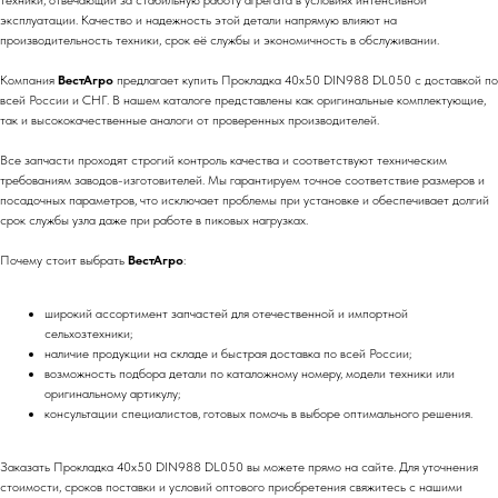
техники, отвечающий за стабильную работу агрегата в условиях интенсивной
эксплуатации. Качество и надежность этой детали напрямую влияют на
производительность техники, срок её службы и экономичность в обслуживании.
Компания
ВестАгро
предлагает купить Прокладка 40х50 DIN988 DL050 с доставкой по
всей России и СНГ. В нашем каталоге представлены как оригинальные комплектующие,
так и высококачественные аналоги от проверенных производителей.
Все запчасти проходят строгий контроль качества и соответствуют техническим
требованиям заводов-изготовителей. Мы гарантируем точное соответствие размеров и
посадочных параметров, что исключает проблемы при установке и обеспечивает долгий
срок службы узла даже при работе в пиковых нагрузках.
Почему стоит выбрать
ВестАгро
:
широкий ассортимент запчастей для отечественной и импортной
сельхозтехники;
наличие продукции на складе и быстрая доставка по всей России;
возможность подбора детали по каталожному номеру, модели техники или
оригинальному артикулу;
консультации специалистов, готовых помочь в выборе оптимального решения.
Заказать Прокладка 40х50 DIN988 DL050 вы можете прямо на сайте. Для уточнения
стоимости, сроков поставки и условий оптового приобретения свяжитесь с нашими