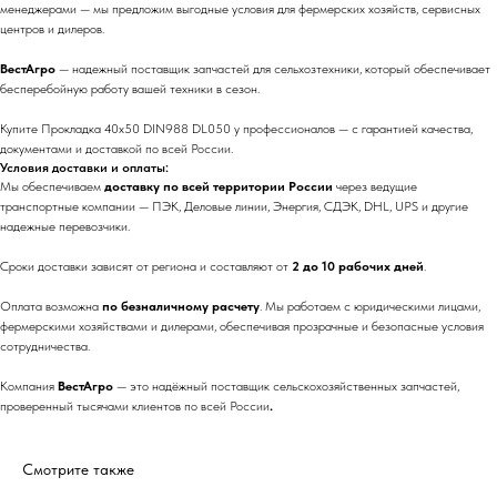
менеджерами — мы предложим выгодные условия для фермерских хозяйств, сервисных
центров и дилеров.
ВестАгро
— надежный поставщик запчастей для сельхозтехники, который обеспечивает
бесперебойную работу вашей техники в сезон.
Купите Прокладка 40х50 DIN988 DL050 у профессионалов — с гарантией качества,
документами и доставкой по всей России.
Условия доставки и оплаты:
Мы обеспечиваем
доставку по всей территории России
через ведущие
транспортные компании — ПЭК, Деловые линии, Энергия, СДЭК, DHL, UPS и другие
надежные перевозчики.
Сроки доставки зависят от региона и составляют от
2 до 10 рабочих дней
.
Оплата возможна
по безналичному расчету
. Мы работаем с юридическими лицами,
фермерскими хозяйствами и дилерами, обеспечивая прозрачные и безопасные условия
сотрудничества.
Компания
ВестАгро
— это надёжный поставщик сельскохозяйственных запчастей,
проверенный тысячами клиентов по всей России
.
Смотрите также