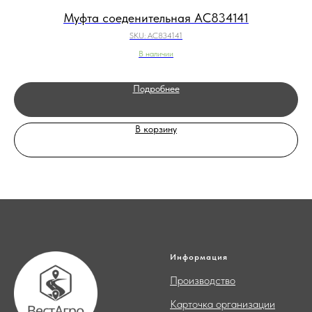
Муфта соеденительная AC834141
SKU:
AC834141
В наличии
Подробнее
В корзину
Информация
Производство
Карточка организации