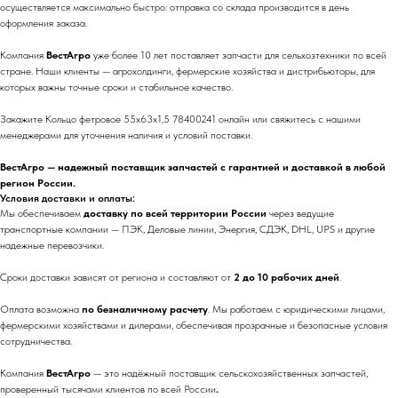
осуществляется максимально быстро: отправка со склада производится в день
оформления заказа.
Компания
ВестАгро
уже более 10 лет поставляет запчасти для сельхозтехники по всей
стране. Наши клиенты — агрохолдинги, фермерские хозяйства и дистрибьюторы, для
которых важны точные сроки и стабильное качество.
Закажите Кольцо фетровое 55х63х1,5 78400241 онлайн или свяжитесь с нашими
менеджерами для уточнения наличия и условий поставки.
ВестАгро — надежный поставщик запчастей с гарантией и доставкой в любой
регион России.
Условия доставки и оплаты:
Мы обеспечиваем
доставку по всей территории России
через ведущие
транспортные компании — ПЭК, Деловые линии, Энергия, СДЭК, DHL, UPS и другие
надежные перевозчики.
Сроки доставки зависят от региона и составляют от
2 до 10 рабочих дней
.
Оплата возможна
по безналичному расчету
. Мы работаем с юридическими лицами,
фермерскими хозяйствами и дилерами, обеспечивая прозрачные и безопасные условия
сотрудничества.
Компания
ВестАгро
— это надёжный поставщик сельскохозяйственных запчастей,
проверенный тысячами клиентов по всей России
.