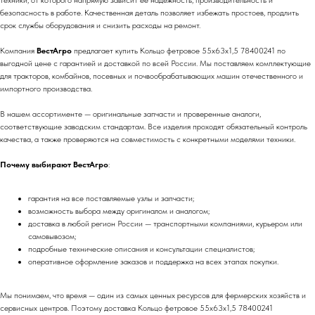
техники, от которого напрямую зависит её надежность, производительность и
безопасность в работе. Качественная деталь позволяет избежать простоев, продлить
срок службы оборудования и снизить расходы на ремонт.
Компания
ВестАгро
предлагает купить Кольцо фетровое 55х63х1,5 78400241 по
выгодной цене с гарантией и доставкой по всей России. Мы поставляем комплектующие
для тракторов, комбайнов, посевных и почвообрабатывающих машин отечественного и
импортного производства.
В нашем ассортименте — оригинальные запчасти и проверенные аналоги,
соответствующие заводским стандартам. Все изделия проходят обязательный контроль
качества, а также проверяются на совместимость с конкретными моделями техники.
Почему выбирают ВестАгро
:
гарантия на все поставляемые узлы и запчасти;
возможность выбора между оригиналом и аналогом;
доставка в любой регион России — транспортными компаниями, курьером или
самовывозом;
подробные технические описания и консультации специалистов;
оперативное оформление заказов и поддержка на всех этапах покупки.
Мы понимаем, что время — один из самых ценных ресурсов для фермерских хозяйств и
сервисных центров. Поэтому доставка Кольцо фетровое 55х63х1,5 78400241