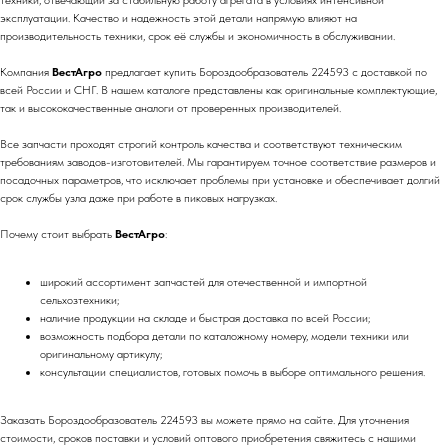
техники, отвечающий за стабильную работу агрегата в условиях интенсивной
эксплуатации. Качество и надежность этой детали напрямую влияют на
производительность техники, срок её службы и экономичность в обслуживании.
Компания
ВестАгро
предлагает купить Бороздообразователь 224593 с доставкой по
всей России и СНГ. В нашем каталоге представлены как оригинальные комплектующие,
так и высококачественные аналоги от проверенных производителей.
Все запчасти проходят строгий контроль качества и соответствуют техническим
требованиям заводов-изготовителей. Мы гарантируем точное соответствие размеров и
посадочных параметров, что исключает проблемы при установке и обеспечивает долгий
срок службы узла даже при работе в пиковых нагрузках.
Почему стоит выбрать
ВестАгро
:
широкий ассортимент запчастей для отечественной и импортной
сельхозтехники;
наличие продукции на складе и быстрая доставка по всей России;
возможность подбора детали по каталожному номеру, модели техники или
оригинальному артикулу;
консультации специалистов, готовых помочь в выборе оптимального решения.
Заказать Бороздообразователь 224593 вы можете прямо на сайте. Для уточнения
стоимости, сроков поставки и условий оптового приобретения свяжитесь с нашими