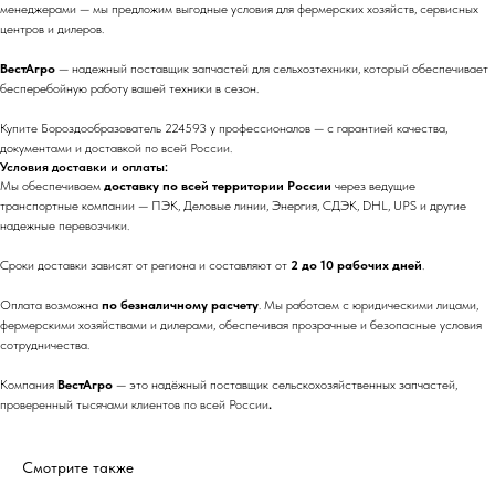
менеджерами — мы предложим выгодные условия для фермерских хозяйств, сервисных
центров и дилеров.
ВестАгро
— надежный поставщик запчастей для сельхозтехники, который обеспечивает
бесперебойную работу вашей техники в сезон.
Купите Бороздообразователь 224593 у профессионалов — с гарантией качества,
документами и доставкой по всей России.
Условия доставки и оплаты:
Мы обеспечиваем
доставку по всей территории России
через ведущие
транспортные компании — ПЭК, Деловые линии, Энергия, СДЭК, DHL, UPS и другие
надежные перевозчики.
Сроки доставки зависят от региона и составляют от
2 до 10 рабочих дней
.
Оплата возможна
по безналичному расчету
. Мы работаем с юридическими лицами,
фермерскими хозяйствами и дилерами, обеспечивая прозрачные и безопасные условия
сотрудничества.
Компания
ВестАгро
— это надёжный поставщик сельскохозяйственных запчастей,
проверенный тысячами клиентов по всей России
.
Смотрите также