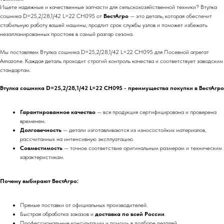
Ищете надежные и качественные запчасти для сельскохозяйственной техники? Втулка
сошника D=25,2/28,1/42 L=22 CH095 от
ВестАгро
— это деталь, которая обеспечит
стабильную работу вашей машины, продлит срок службы узлов и поможет избежать
незапланированных простоев в самый разгар сезона.
Мы поставляем Втулка сошника D=25,2/28,1/42 L=22 CH095 для Посевной агрегат
Amazone. Каждая деталь проходит строгий контроль качества и соответствует заводским
стандартам.
Втулка сошника D=25,2/28,1/42 L=22 CH095 - преимущества покупки в ВестАгро
Гарантированное качество
— вся продукция сертифицирована и проверена
временем.
Долговечность
— детали изготавливаются из износостойких материалов,
рассчитанных на интенсивную эксплуатацию.
Совместимость
— точное соответствие оригинальным размерам и техническим
характеристикам.
Почему выбирают ВестАгро:
Прямые поставки от официальных производителей.
Быстрая обработка заказов и
доставка по всей России
.
Профессиональные консультации и помощь в подборе деталей.