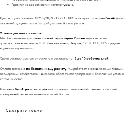
Гарантия на все запчасти и комплектующие.
Купите Втулка сошника D=25,2/28,1/42 L=22 CH095 в интернет магазине
ВестАгро
— с
гарантией, документами и быстрой доставкой в ваш регион.
Условия доставки и оплаты:
Мы обеспечиваем
доставку по всей территории России
через ведущие
транспортные компании — ПЭК, Деловые линии, Энергия, СДЭК, DHL, UPS и другие
надежные перевозчики.
Сроки доставки зависят от региона и составляют от
2 до 10 рабочих дней
.
Оплата возможна
по безналичному расчету
. Мы работаем с юридическими лицами,
фермерскими хозяйствами и дилерами, обеспечивая прозрачные и безопасные условия
сотрудничества.
Компания
ВестАгро
— это надёжный поставщик сельскохозяйственных запчастей,
проверенный тысячами клиентов по всей России
.
Смотрите также