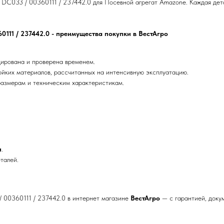
С033 / 00360111 / 237442.0 для Посевной агрегат Amazone. Каждая детал
0111 / 237442.0 - преимущества покупки в ВестАгро
ирована и проверена временем.
ойких материалов, рассчитанных на интенсивную эксплуатацию.
азмерам и техническим характеристикам.
и
.
талей.
 00360111 / 237442.0 в интернет магазине
ВестАгро
— с гарантией, докум