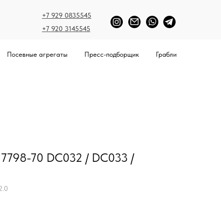
+7 929 0835545
+7 920 3145545
Посевные агрегаты
Пресс-подборщик
Грабли
 7798-70 DС032 / DС033 /
2.0