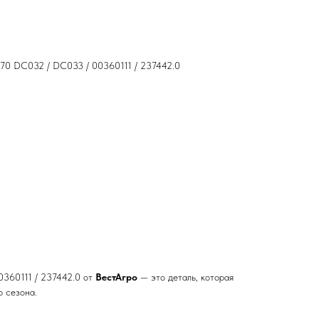
70 DС032 / DС033 / 00360111 / 237442.0
0360111 / 237442.0 от
ВестАгро
— это деталь, которая
р сезона.