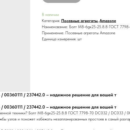
В наличии
Категория:
Посевные агрегаты
,
Amazone
Наименование: Болт M8-6gх25-25.8.8 ГОСТ 7798-
Применение: Посевные агрегаты Amazone
Единица измерения: шт
/ 00360111 / 237442.0 – надежное решение для вашей т
/ 00360111 / 237442.0 – надежное решение для вашей т
твенной техники? Болт M8-6gх25-25.8.8 ГОСТ 7798-70 DС032 / DС033 / 0
жбы узлов и поможет избежать незапланированных простоев в самый разга