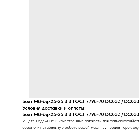
Болт M8-6gх25-25.8.8 ГОСТ 7798-70 DС032 / DС033 
Условия доставки и оплаты:
Болт M8-6gх25-25.8.8 ГОСТ 7798-70 DС032 / DС033 
Ищете надежные и качественные запчасти для сельскохозяйс
обеспечит стабильную работу вашей машины, продлит срок слу