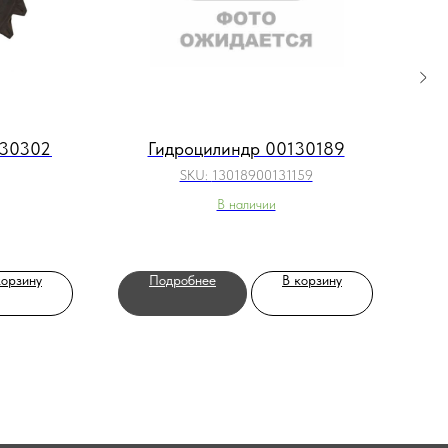
330302
Гидроцилиндр 00130189
SKU:
13018900131159
В наличии
корзину
Подробнее
В корзину