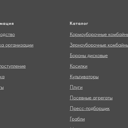
мация
Каталог
одство
Кормоуборочные комбайн
ка организации
Зерноуборочные комбайн
Бороны дисковые
поступление
Косилки
ка
Культиваторы
ты
Плуги
Посевные агрегаты
Пресс-подборщик
Грабли