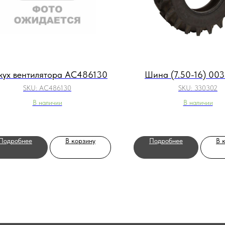
жух вентилятора AC486130
Шина (7.50-16) 00
SKU:
AC486130
SKU:
330302
В наличии
В наличии
Подробнее
В корзину
Подробнее
В 