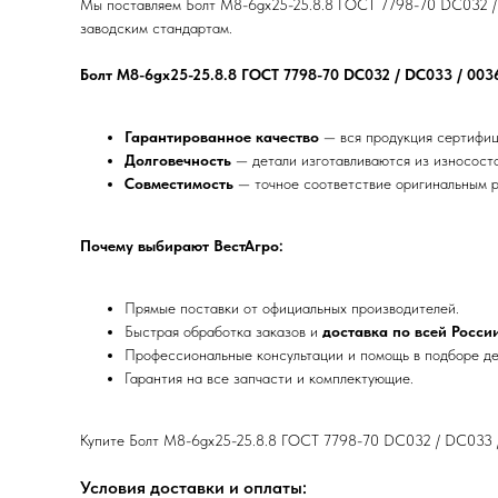
Мы поставляем Болт M8-6gх25-25.8.8 ГОСТ 7798-70 DС032 / D
заводским стандартам.
Болт M8-6gх25-25.8.8 ГОСТ 7798-70 DС032 / DС033 / 0036
Гарантированное качество
— вся продукция сертифиц
Долговечность
— детали изготавливаются из износост
Совместимость
— точное соответствие оригинальным р
Почему выбирают ВестАгро:
Прямые поставки от официальных производителей.
Быстрая обработка заказов и
доставка по всей Росси
Профессиональные консультации и помощь в подборе де
Гарантия на все запчасти и комплектующие.
Купите Болт M8-6gх25-25.8.8 ГОСТ 7798-70 DС032 / DС033 /
Условия доставки и оплаты: