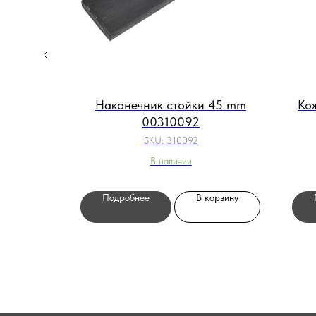
00
Наконечник стойки 45 mm
Ко
00310092
SKU:
310092
В наличии
орзину
Подробнее
В корзину