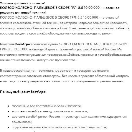
Условия доставки и оплаты:
КОЛЕСО КОЛЕСНО-ПАЛЬЦЕВОЕ В СБОРЕ ГРЛ-8.5 10.00.000 – надежное
решение для вашей техники!
КОЛЕСО КОЛЕСНО-ПАЛЬЦЕВОЕ В СБОРЕ ГРЛ-8.5 10.00.000 — это важный
элемент сельскохозяйственной техники, от которого напрямую зависит её надежность,
производительность и безопасность в работе. Качественная деталь позволяет избежать
простоев, продлить срок службы оборудования и снизить расходы на ремонт.
Компания
ВестАгро
предлагает купить КОЛЕСО КОЛЕСНО-ПАЛЬЦЕВОЕ В СБОРЕ
ГРЛ-8.5 10.00.000 по выгодной цене с гарантией и доставкой по всей России. Мы
поставляем комплектующие для тракторов, комбайнов, посевных и почвообрабатывающих
машин отечественного и импортного производства.
В нашем ассортименте — оригинальные запчасти и проверенные аналоги,
соответствующие заводским стандартам. Все изделия проходят обязательный контроль
качества, а также проверяются на совместимость с конкретными моделями техники.
Почему выбирают ВестАгро
:
гарантия на все поставляемые узлы и запчасти;
возможность выбора между оригиналом и аналогом;
доставка в любой регион России — транспортными компаниями, курьером или
самовывозом;
подробные технические описания и консультации специалистов;