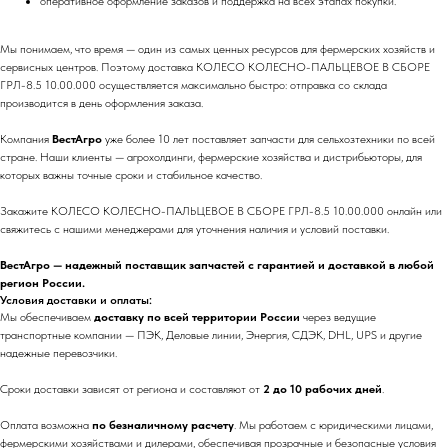
оперативное оформление заказов и поддержка на всех этапах покупки.
Мы понимаем, что время — один из самых ценных ресурсов для фермерских хозяйств и
сервисных центров. Поэтому доставка КОЛЕСО КОЛЕСНО-ПАЛЬЦЕВОЕ В СБОРЕ
ГРЛ-8.5 10.00.000 осуществляется максимально быстро: отправка со склада
производится в день оформления заказа.
Компания
ВестАгро
уже более 10 лет поставляет запчасти для сельхозтехники по всей
стране. Наши клиенты — агрохолдинги, фермерские хозяйства и дистрибьюторы, для
которых важны точные сроки и стабильное качество.
Закажите КОЛЕСО КОЛЕСНО-ПАЛЬЦЕВОЕ В СБОРЕ ГРЛ-8.5 10.00.000 онлайн или
свяжитесь с нашими менеджерами для уточнения наличия и условий поставки.
ВестАгро — надежный поставщик запчастей с гарантией и доставкой в любой
регион России.
Условия доставки и оплаты:
Мы обеспечиваем
доставку по всей территории России
через ведущие
транспортные компании — ПЭК, Деловые линии, Энергия, СДЭК, DHL, UPS и другие
надежные перевозчики.
Сроки доставки зависят от региона и составляют от
2 до 10 рабочих дней
.
Оплата возможна
по безналичному расчету
. Мы работаем с юридическими лицами,
фермерскими хозяйствами и дилерами, обеспечивая прозрачные и безопасные условия