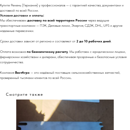
Купите Ремень (Германия) у профессионалов — с гарантией качества, документами и
доставкой по всей России.
Условия доставки и оплаты:
Мы обеспечиваем
доставку по всей территории России
через ведущие
транспортные компании — ПЭК, Деловые линии, Энергия, СДЭК, DHL, UPS и другие
надежные перевозчики.
Сроки доставки зависят от региона и составляют от
2 до 10 рабочих дней
.
Оплата возможна
по безналичному расчету
. Мы работаем с юридическими лицами,
фермерскими хозяйствами и дилерами, обеспечивая прозрачные и безопасные условия
сотрудничества.
Компания
ВестАгро
— это надёжный поставщик сельскохозяйственных запчастей,
проверенный тысячами клиентов по всей России
.
Смотрите также