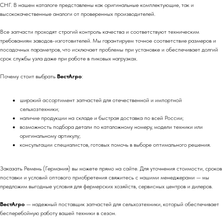
СНГ. В нашем каталоге представлены как оригинальные комплектующие, так и
высококачественные аналоги от проверенных производителей.
Все запчасти проходят строгий контроль качества и соответствуют техническим
требованиям заводов-изготовителей. Мы гарантируем точное соответствие размеров и
посадочных параметров, что исключает проблемы при установке и обеспечивает долгий
срок службы узла даже при работе в пиковых нагрузках.
Почему стоит выбрать
ВестАгро
:
широкий ассортимент запчастей для отечественной и импортной
сельхозтехники;
наличие продукции на складе и быстрая доставка по всей России;
возможность подбора детали по каталожному номеру, модели техники или
оригинальному артикулу;
консультации специалистов, готовых помочь в выборе оптимального решения.
Заказать Ремень (Германия) вы можете прямо на сайте. Для уточнения стоимости, сроков
поставки и условий оптового приобретения свяжитесь с нашими менеджерами — мы
предложим выгодные условия для фермерских хозяйств, сервисных центров и дилеров.
ВестАгро
— надежный поставщик запчастей для сельхозтехники, который обеспечивает
бесперебойную работу вашей техники в сезон.