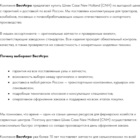
Компания
ВестАгро
предлагает купить Шнек Case New Holland (CNH) по выгодной цене
с гарантией и доставкой по всей России. Мы поставляем комплектующие для тракторов,
комбайнов, посевных и почвообрабатывающих машин отечественного и импортного
производства.
В нашем ассортименте — оригинальные запчасти и проверенные аналоги,
соответствующие заводским стандартам. Все изделия проходят обязательный контроль
качества, а также проверяются на совместимость с конкретными моделями техники.
Почему выбирают ВестАгро
:
гарантия на все поставляемые узлы и запчасти;
возможность выбора между оригиналом и аналогом;
доставка в любой регион России — транспортными компаниями, курьером или
самовывозом;
подробные технические описания и консультации специалистов;
оперативное оформление заказов и поддержка на всех этапах покупки.
Мы понимаем, что время — один из самых ценных ресурсов для фермерских хозяйств и
сервисных центров. Поэтому доставка Шнек Case New Holland (CNH) осуществляется
максимально быстро: отправка со склада производится в день оформления заказа.
Компания
ВестАгро
уже более 10 лет поставляет запчасти для сельхозтехники по всей