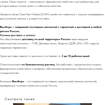
стране. Наши клиенты — агрохолдинги, фермерские хозяйства и дистрибьюторы, для
которых важны точные сроки и стабильное качество.
Закажите Шнек Case New Holland (CNH) онлайн или свяжитесь с нашими менеджерами
для уточнения наличия и условий поставки.
ВестАгро — надежный поставщик запчастей с гарантией и доставкой в любой
регион России.
Условия доставки и оплаты:
Мы обеспечиваем
доставку по всей территории России
через ведущие
транспортные компании — ПЭК, Деловые линии, Энергия, СДЭК, DHL, UPS и другие
надежные перевозчики.
Сроки доставки зависят от региона и составляют от
2 до 10 рабочих дней
.
Оплата возможна
по безналичному расчету
. Мы работаем с юридическими лицами,
фермерскими хозяйствами и дилерами, обеспечивая прозрачные и безопасные условия
сотрудничества.
Компания
ВестАгро
— это надёжный поставщик сельскохозяйственных запчастей,
проверенный тысячами клиентов по всей России
.
Смотрите также