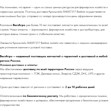
Мы понимаем, что время — один из самых ценных ресурсов для фермерских хозяйств и
сервисных центров. Поэтому доставка Кронштейн R4087317 Bednar осуществляется
максимально быстро: отправка со склада производится в день оформления заказа.
Компания
ВестАгро
уже более 10 лет поставляет запчасти для сельхозтехники по всей
стране. Наши клиенты — агрохолдинги, фермерские хозяйства и дистрибьюторы, для
которых важны точные сроки и стабильное качество.
Закажите Кронштейн R4087317 Bednar онлайн или свяжитесь с нашими менеджерами
для уточнения наличия и условий поставки.
ВестАгро — надежный поставщик запчастей с гарантией и доставкой в любой
регион России.
Условия доставки и оплаты:
Мы обеспечиваем
доставку по всей территории России
через ведущие
транспортные компании — ПЭК, Деловые линии, Энергия, СДЭК, DHL, UPS и другие
надежные перевозчики.
Сроки доставки зависят от региона и составляют от
2 до 10 рабочих дней
.
Оплата возможна
по безналичному расчету
. Мы работаем с юридическими лицами,
фермерскими хозяйствами и дилерами, обеспечивая прозрачные и безопасные условия
сотрудничества.