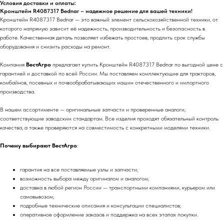
Условия доставки и оплаты:
Кронштейн R4087317 Bednar – надежное решение для вашей техники!
Кронштейн R4087317 Bednar — это важный элемент сельскохозяйственной техники, от
которого напрямую зависит её надежность, производительность и безопасность в
работе. Качественная деталь позволяет избежать простоев, продлить срок службы
оборудования и снизить расходы на ремонт.
Компания
ВестАгро
предлагает купить Кронштейн R4087317 Bednar по выгодной цене с
гарантией и доставкой по всей России. Мы поставляем комплектующие для тракторов,
комбайнов, посевных и почвообрабатывающих машин отечественного и импортного
производства.
В нашем ассортименте — оригинальные запчасти и проверенные аналоги,
соответствующие заводским стандартам. Все изделия проходят обязательный контроль
качества, а также проверяются на совместимость с конкретными моделями техники.
Почему выбирают ВестАгро
:
гарантия на все поставляемые узлы и запчасти;
возможность выбора между оригиналом и аналогом;
доставка в любой регион России — транспортными компаниями, курьером или
самовывозом;
подробные технические описания и консультации специалистов;
оперативное оформление заказов и поддержка на всех этапах покупки.