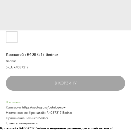
Кронштейн R4087317 Bednar
Bednar
SKU:
R4087317
В КОРЗИНУ
В наличии
Категория: https://westagro.ru/catalog/new
Наименование: Кронштейн R4087317 Bednar
Применение: Техника Bednar
Единица измерения: шт
Кронштейн R4087317 Bednar – надежное решение для вашей техники!