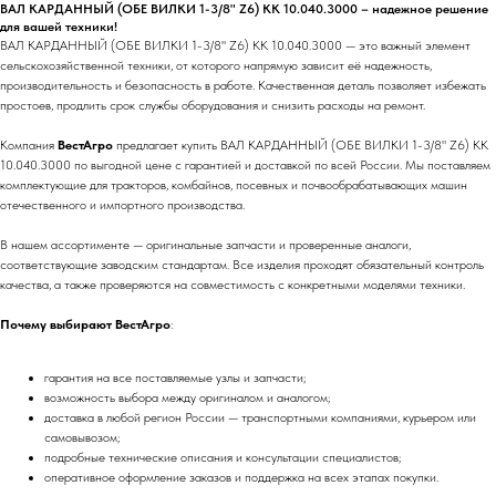
ВАЛ КАРДАННЫЙ (ОБЕ ВИЛКИ 1-3/8" Z6) КК 10.040.3000 – надежное решение
для вашей техники!
ВАЛ КАРДАННЫЙ (ОБЕ ВИЛКИ 1-3/8" Z6) КК 10.040.3000 — это важный элемент
сельскохозяйственной техники, от которого напрямую зависит её надежность,
производительность и безопасность в работе. Качественная деталь позволяет избежать
простоев, продлить срок службы оборудования и снизить расходы на ремонт.
Компания
ВестАгро
предлагает купить ВАЛ КАРДАННЫЙ (ОБЕ ВИЛКИ 1-3/8" Z6) КК
10.040.3000 по выгодной цене с гарантией и доставкой по всей России. Мы поставляем
комплектующие для тракторов, комбайнов, посевных и почвообрабатывающих машин
отечественного и импортного производства.
В нашем ассортименте — оригинальные запчасти и проверенные аналоги,
соответствующие заводским стандартам. Все изделия проходят обязательный контроль
качества, а также проверяются на совместимость с конкретными моделями техники.
Почему выбирают ВестАгро
:
гарантия на все поставляемые узлы и запчасти;
возможность выбора между оригиналом и аналогом;
доставка в любой регион России — транспортными компаниями, курьером или
самовывозом;
подробные технические описания и консультации специалистов;
оперативное оформление заказов и поддержка на всех этапах покупки.