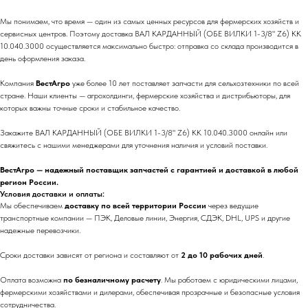
Мы понимаем, что время — один из самых ценных ресурсов для фермерских хозяйств и
сервисных центров. Поэтому доставка ВАЛ КАРДАННЫЙ (ОБЕ ВИЛКИ 1-3/8" Z6) КК
10.040.3000 осуществляется максимально быстро: отправка со склада производится в
день оформления заказа.
Компания
ВестАгро
уже более 10 лет поставляет запчасти для сельхозтехники по всей
стране. Наши клиенты — агрохолдинги, фермерские хозяйства и дистрибьюторы, для
которых важны точные сроки и стабильное качество.
Закажите ВАЛ КАРДАННЫЙ (ОБЕ ВИЛКИ 1-3/8" Z6) КК 10.040.3000 онлайн или
свяжитесь с нашими менеджерами для уточнения наличия и условий поставки.
ВестАгро — надежный поставщик запчастей с гарантией и доставкой в любой
регион России.
Условия доставки и оплаты:
Мы обеспечиваем
доставку по всей территории России
через ведущие
транспортные компании — ПЭК, Деловые линии, Энергия, СДЭК, DHL, UPS и другие
надежные перевозчики.
Сроки доставки зависят от региона и составляют от
2 до 10 рабочих дней
.
Оплата возможна
по безналичному расчету
. Мы работаем с юридическими лицами,
фермерскими хозяйствами и дилерами, обеспечивая прозрачные и безопасные условия
сотрудничества.