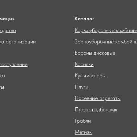
мация
Каталог
одство
Кормоуборочные комбайн
ка организации
Зерноуборочные комбайн
Бороны дисковые
поступление
Косилки
ка
Культиваторы
ты
Плуги
Посевные агрегаты
Пресс-подборщик
Грабли
Метизы