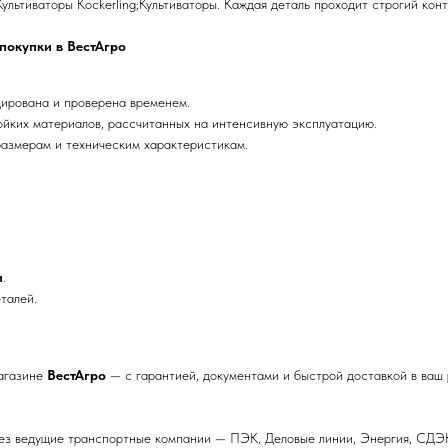
льтиваторы Kockerling;Культиваторы. Каждая деталь проходит строгий конт
 покупки в ВестАгро
ирована и проверена временем.
ойких материалов, рассчитанных на интенсивную эксплуатацию.
азмерам и техническим характеристикам.
и
.
талей.
магазине
ВестАгро
— с гарантией, документами и быстрой доставкой в ваш 
ез ведущие транспортные компании — ПЭК, Деловые линии, Энергия, СДЭК