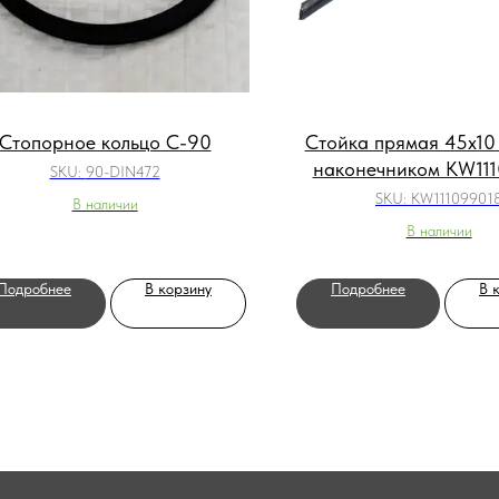
Стопорное кольцо С-90
Стойка прямая 45х10 
наконечником KW11
SKU:
90-DIN472
SKU:
KW11109901
В наличии
В наличии
Подробнее
В корзину
Подробнее
В 