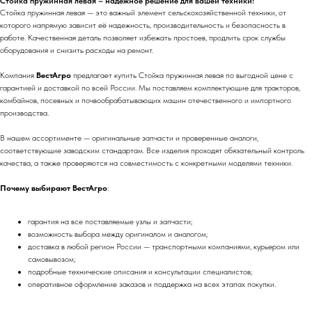
Стойка пружинная левая – надежное решение для вашей техники!
Стойка пружинная левая — это важный элемент сельскохозяйственной техники, от
которого напрямую зависит её надежность, производительность и безопасность в
работе. Качественная деталь позволяет избежать простоев, продлить срок службы
оборудования и снизить расходы на ремонт.
Компания
ВестАгро
предлагает купить Стойка пружинная левая по выгодной цене с
гарантией и доставкой по всей России. Мы поставляем комплектующие для тракторов,
комбайнов, посевных и почвообрабатывающих машин отечественного и импортного
производства.
В нашем ассортименте — оригинальные запчасти и проверенные аналоги,
соответствующие заводским стандартам. Все изделия проходят обязательный контроль
качества, а также проверяются на совместимость с конкретными моделями техники.
Почему выбирают ВестАгро
:
гарантия на все поставляемые узлы и запчасти;
возможность выбора между оригиналом и аналогом;
доставка в любой регион России — транспортными компаниями, курьером или
самовывозом;
подробные технические описания и консультации специалистов;
оперативное оформление заказов и поддержка на всех этапах покупки.