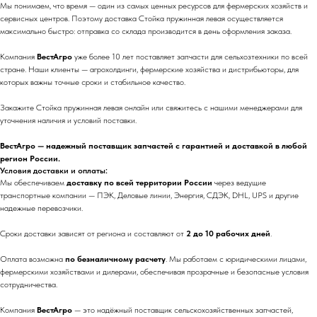
Мы понимаем, что время — один из самых ценных ресурсов для фермерских хозяйств и
сервисных центров. Поэтому доставка Стойка пружинная левая осуществляется
максимально быстро: отправка со склада производится в день оформления заказа.
Компания
ВестАгро
уже более 10 лет поставляет запчасти для сельхозтехники по всей
стране. Наши клиенты — агрохолдинги, фермерские хозяйства и дистрибьюторы, для
которых важны точные сроки и стабильное качество.
Закажите Стойка пружинная левая онлайн или свяжитесь с нашими менеджерами для
уточнения наличия и условий поставки.
ВестАгро — надежный поставщик запчастей с гарантией и доставкой в любой
регион России.
Условия доставки и оплаты:
Мы обеспечиваем
доставку по всей территории России
через ведущие
транспортные компании — ПЭК, Деловые линии, Энергия, СДЭК, DHL, UPS и другие
надежные перевозчики.
Сроки доставки зависят от региона и составляют от
2 до 10 рабочих дней
.
Оплата возможна
по безналичному расчету
. Мы работаем с юридическими лицами,
фермерскими хозяйствами и дилерами, обеспечивая прозрачные и безопасные условия
сотрудничества.
Компания
ВестАгро
— это надёжный поставщик сельскохозяйственных запчастей,