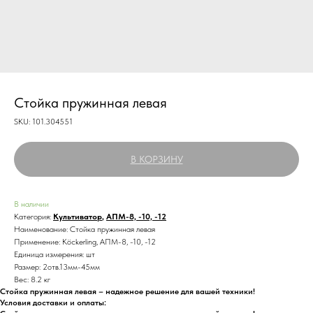
Стойка пружинная левая
SKU:
101.304551
В КОРЗИНУ
В наличии
Категория:
Культиватор
,
АПМ-8, -10, -12
Наименование: Стойка пружинная левая
Применение: Köckerling, АПМ-8, -10, -12
Единица измерения: шт
Размер: 2отв.13мм-45мм
Вес: 8.2 кг
Стойка пружинная левая – надежное решение для вашей техники!
Условия доставки и оплаты: