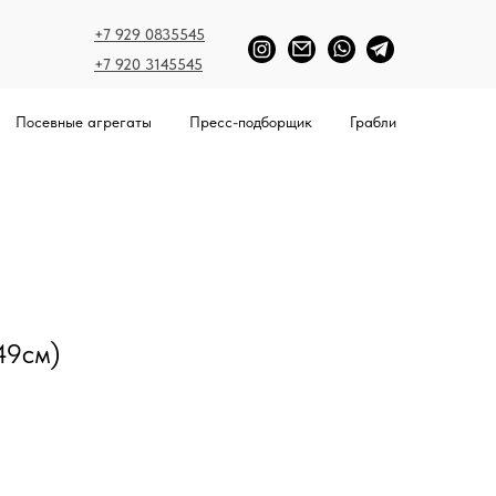
+7 929 0835545
+7 920 3145545
Посевные агрегаты
Пресс-подборщик
Грабли
49см)