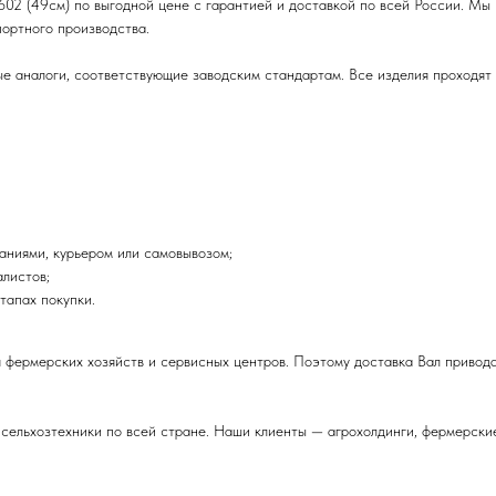
02 (49см) по выгодной цене с гарантией и доставкой по всей России. Мы 
ортного производства.
 аналоги, соответствующие заводским стандартам. Все изделия проходят о
аниями, курьером или самовывозом;
листов;
тапах покупки.
я фермерских хозяйств и сервисных центров. Поэтому доставка Вал приво
 сельхозтехники по всей стране. Наши клиенты — агрохолдинги, фермерски