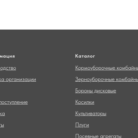
мация
Каталог
одство
Кормоуборочные комбайн
ка организации
Зерноуборочные комбайн
Бороны дисковые
поступление
Косилки
ка
Культиваторы
ты
Плуги
Посевные агрегаты