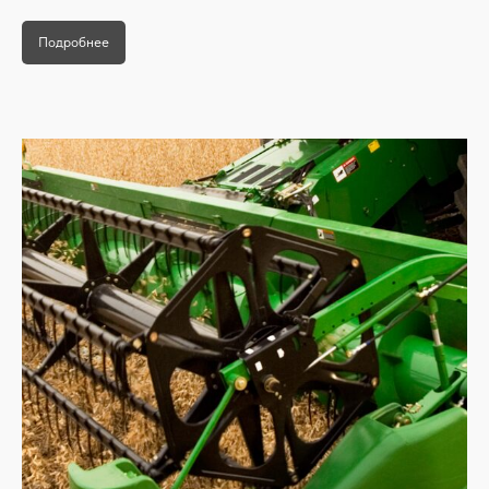
Телефон:
+7 929 083 55 45
+7 481 251 56 77
Подробнее
Адрес:
214013, г. Смоленск, ул.
Матросова, д. 18, помещ. 1.2, офис 22
Email:
info@westagro.ru
WHATSAPP
TELEGRAM
INSTAGRAM
TIKTOK
VKONTAKTE