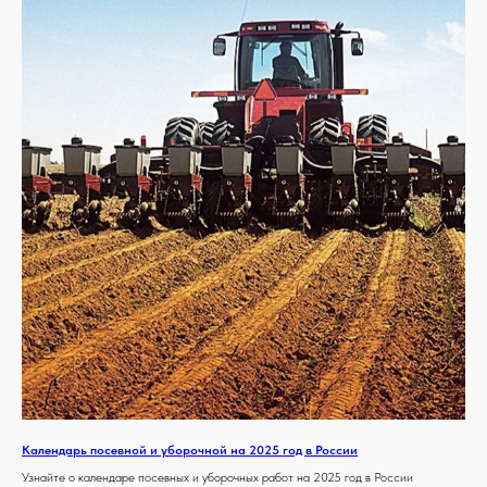
КОНТАКТЫ
Свяжитесь с нами, если у вас
есть какие-либо вопросы
+7
Я согласен с
политикой
конфиденциальности
Отправить
Календарь посевной и уборочной на 2025 год в России
Узнайте о календаре посевных и уборочных работ на 2025 год в России