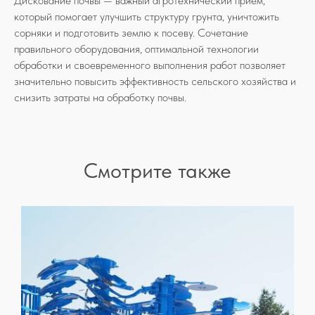
Дискование почвы — важный агротехнический прием,
который помогает улучшить структуру грунта, уничтожить
сорняки и подготовить землю к посеву. Сочетание
правильного оборудования, оптимальной технологии
обработки и своевременного выполнения работ позволяет
+7
значительно повысить эффективность сельского хозяйства и
снизить затраты на обработку почвы.
Я согласен с
политикой
конфиденциальности
Отправить
Смотрите также
Телефон:
+7 929 083 55 45
+7 481 251 56 77
Адрес:
214013, г. Смоленск, ул.
Матросова, д. 18, помещ. 1.2, офис 22
Email:
info@westagro.ru
WHATSAPP
TELEGRAM